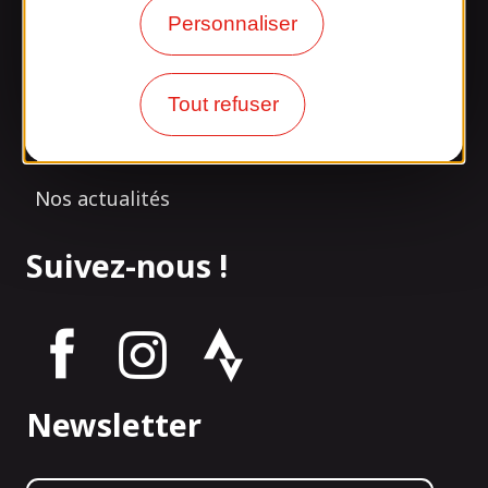
Horaires
Personnaliser
Camping du Lac du Causse
Tout refuser
Residence Les Collines
Brive Tourisme
Nos actualités
Suivez-nous !
tagram
Strava
Newsletter