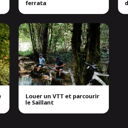
ferrata
d
e
Louer un VTT et parcourir
le Saillant